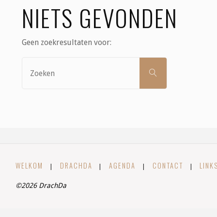
NIETS GEVONDEN
Geen zoekresultaten voor:
Zoek
ZOEKEN
naar:
WELKOM
DRACHDA
AGENDA
CONTACT
LINK
|
|
|
|
©2026 DrachDa