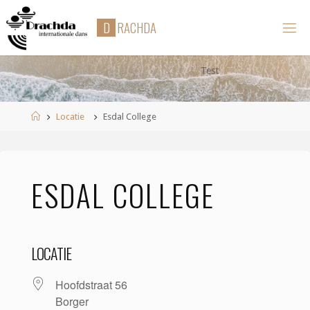
Ga
D
R
A
C
H
D
A
naar
de
inhoud
Test
Home
Locatie
Esdal College
ESDAL COLLEGE
LOCATIE
Hoofdstraat 56
Borger