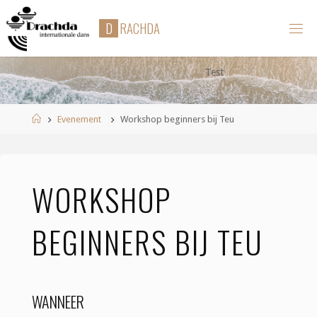
Ga
D
R
A
C
H
D
A
naar
de
inhoud
Test
Home
Evenement
Workshop beginners bij Teu
WORKSHOP
BEGINNERS BIJ TEU
WANNEER