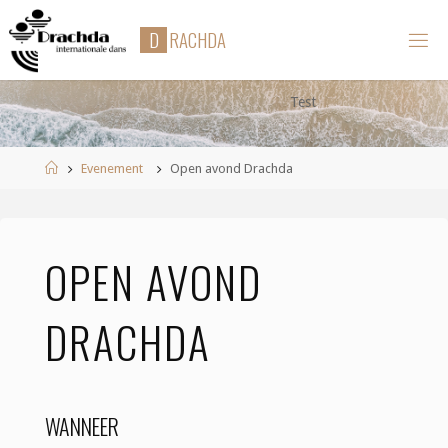
Ga
D
R
A
C
H
D
A
naar
de
inhoud
Test
Home
Evenement
Open avond Drachda
OPEN AVOND
DRACHDA
WANNEER