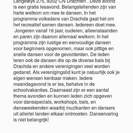
Langewyk 275, 9202 CN Drachten . Deze avond
is een gratis lesavond. Belangstellenden zijn van
harte welkom om mee te dansen. In het
programma volksdans van Drachda gaat het om
het recreatief samen dansen. Iedereen doet mee.
Jongeren vanaf 16 jaar, ouderen, alleenstaanden
en paren zijn daarom allemaal welkom. In het
programma zijn rustige en eenvoudige dansen
voor beginners opgenomen, maar ook pittige en
snelle dansen voor de gevorderden. De leden
leren ook de dansen die op de diverse bals bij
Drachda en andere verenigingen veel worden
gedanst. Als verenigingslid kunt je natuurlijk ook je
eigen wensen kenbaar maken. Iedere
maandagavond is er les, behalve in de
schoolvakanties. Daarnaast zijn er een aantal
thema avonden en kunnen leden zich opgeven
voor dansspecials, workshops, bals, en
dansweekenden waarbij muzikanten en dansers
uit allerlei landen elkaar ontmoeten. Danservaring
is niet belangrijk!